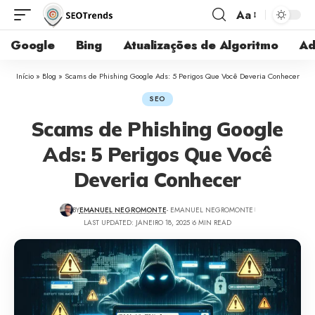
Aa
Google
Bing
Atualizações de Algoritmo
Ad
Início
»
Blog
»
Scams de Phishing Google Ads: 5 Perigos Que Você Deveria Conhecer
SEO
Scams de Phishing Google
Ads: 5 Perigos Que Você
Deveria Conhecer
BY
EMANUEL NEGROMONTE
- EMANUEL NEGROMONTE
LAST UPDATED: JANEIRO 18, 2025
6 MIN READ