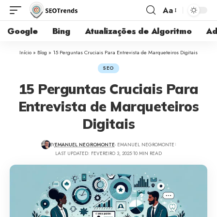
Aa
Google
Bing
Atualizações de Algoritmo
Ad
Início
»
Blog
»
15 Perguntas Cruciais Para Entrevista de Marqueteiros Digitais
SEO
15 Perguntas Cruciais Para
Entrevista de Marqueteiros
Digitais
BY
EMANUEL NEGROMONTE
- EMANUEL NEGROMONTE
LAST UPDATED: FEVEREIRO 3, 2025
10 MIN READ