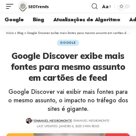
Aa
Google
Bing
Atualizações de Algoritmo
Ad
Início
»
Blog
»
Google Discover exibe mais fontes para mesmo assunto em cartões de feed
GOOGLE
Google Discover exibe mais
fontes para mesmo assunto
em cartões de feed
Google Discover vai exibir mais fontes para
o mesmo assunto, o impacto no tráfego dos
sites é gigante.
BY
EMANUEL NEGROMONTE
- EMANUEL NEGROMONTE
LAST UPDATED: JANEIRO 6, 2025
3 MIN READ