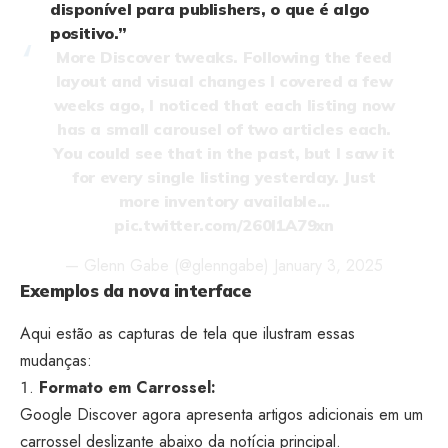
disponível para publishers, o que é algo
positivo.”
More Discover tweaks. Following the feed
layout and visual changes I covered a few
weeks ago, I noticed that each listing now
has a small carousel of two articles each.
You could see that in the past, but I saw it
for every single listing yesterday. Just
more inventory available…
pic.twitter.com/260I1A79xn
— Glenn Gabe (@glenngabe)
January 3, 2025
Exemplos da nova interface
Aqui estão as capturas de tela que ilustram essas
mudanças:
Formato em Carrossel:
Google Discover agora apresenta artigos adicionais em um
carrossel deslizante abaixo da notícia principal.