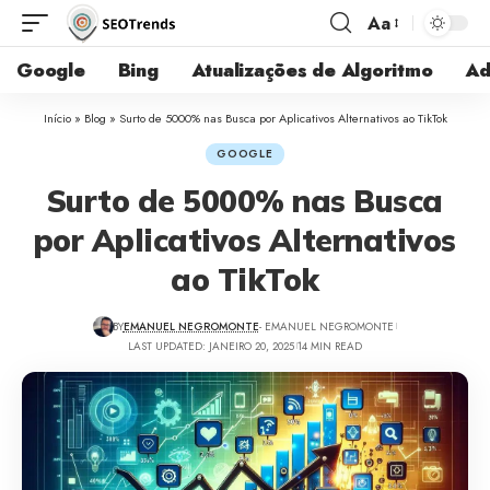
Aa
Google
Bing
Atualizações de Algoritmo
Ad
Início
»
Blog
»
Surto de 5000% nas Busca por Aplicativos Alternativos ao TikTok
GOOGLE
Surto de 5000% nas Busca
por Aplicativos Alternativos
ao TikTok
BY
EMANUEL NEGROMONTE
- EMANUEL NEGROMONTE
LAST UPDATED: JANEIRO 20, 2025
14 MIN READ